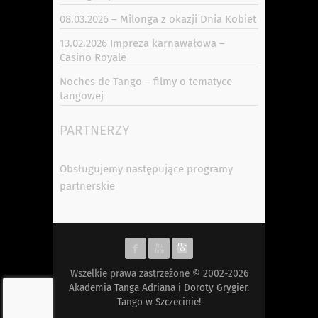
08.03.2026 – Milonga z okazji Dnia Kobiet
13.02.2026 Impreza karnawałowa –
Casino Royale
Noches de Tango – filmy o tematyce
tangowej
PARTNERZY
Obsługujemy następujące programy
partnerskie
Wszelkie prawa zastrzeżone © 2002-2026
Akademia Tanga Adriana i Doroty Grygier.
Tango w Szczecinie!