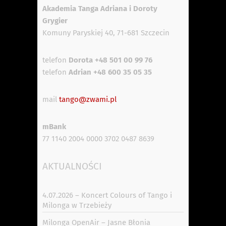
Akademia Tanga Adriana i Doroty
Grygier
Komuny Paryskiej 40, 71-681 Szczecin
telefon
Dorota +48 501 00 99 76
telefon
Adrian +48 600 35 05 35
mail
tango@zwami.pl
mBank
77 1140 2004 0000 3702 0487 8639
AKTUALNOŚCI
4.07.2026 – Koncert Colours of Tango i
Milonga w Trzebieży
Milonga OpenAir – Jasne Błonia