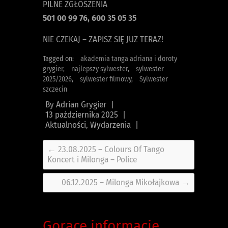
PILNE ZGŁOSZENIA
501 00 99 76, 600 35 05 35
NIE CZEKAJ – ZAPISZ SIĘ JUZ TERAZ!
Tagged on:
akademia tanga adriana i doroty
grygier
,
najlepszy sylwester
,
sylwester
2025/2026
,
sylwester filmowy
,
Sylwester
szczecin
By
Adrian Grygier
|
13 października 2025
|
Aktualności
,
Wydarzenia
|
←
23.08.2025 – Colours Of Tango
Koncert i Milonga – Police
06.12.2025 – Milonga Mikołajkowa
→
Gorące informacje